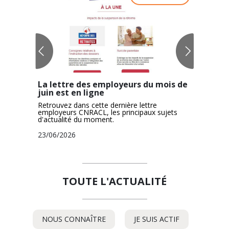
ACTUALITÉS
La lettre des employeurs du mois de
stration
Enquête 
juin est en ligne
étude
compte
ts est
Retrouvez dans cette dernière lettre
Votre opi
employeurs CNRACL, les principaux sujets
aide à amé
d'actualité du moment.
urs
16/06/20
rsonnel Ma
23/06/2026
TOUTE L'ACTUALITÉ
NOUS CONNAÎTRE
-
JE SUIS ACTIF
-
TOUTE
LIRE