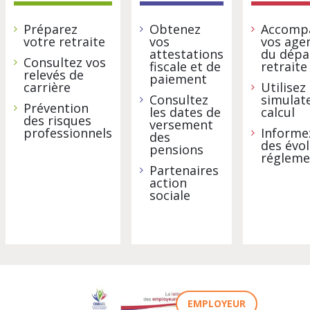
territoriaux
Préparez
Obtenez
Accomp
et
votre retraite
vos
vos agen
hospitaliers
attestations
du dépar
Consultez vos
fiscale et de
retraite
relevés de
paiement
carrière
Utilisez 
Consultez
simulat
Prévention
les dates de
calcul
des risques
versement
professionnels
Informe
des
des évo
pensions
régleme
Partenaires
action
sociale
OYEUR
EMPLOYEUR