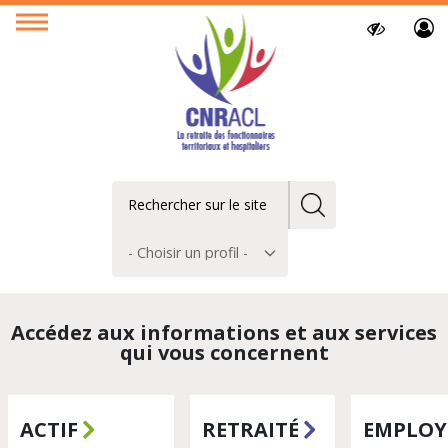
Paramètres
Ouvrir
d’accessibilit
le
menu
Rechercher
Choisir
un
profil
CNRACL,
la
Accédez aux informations et aux services
qui vous concernent
retraite
des
fonctionaires
ACTIF
RETRAITÉ
EMPLOY