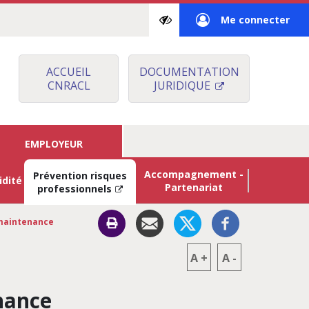
Paramètres
Me connecter
d’accessibilité
à
mon
ACCUEIL
DOCUMENTATION
CNRACL
JURIDIQUE
espace
privé
EMPLOYEUR
Accompagnement -
Prévention risques
idité
Partenariat
professionnels
 maintenance
A
+
A
-
nance