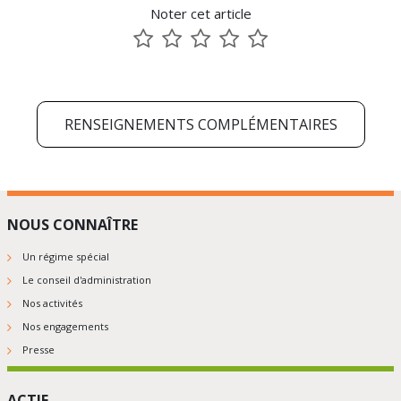
Noter cet article
5
5
5
5
5
1
2
3
4
5
sur
sur
sur
sur
sur
5
5
5
5
5
RENSEIGNEMENTS COMPLÉMENTAIRES
NOUS CONNAÎTRE
Un régime spécial
Le conseil d'administration
Nos activités
Nos engagements
Presse
ACTIF