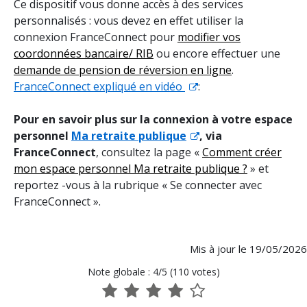
Ce dispositif vous donne accès à des services
personnalisés : vous devez en effet utiliser la
connexion FranceConnect pour
modifier vos
coordonnées bancaire/ RIB
ou
e
ncore effectuer une
demande de pension de réversion en ligne
.
FranceConnect expliqué en vidéo
:
Pour en savoir plus sur la connexion à votre espace
personnel
Ma retraite publique
, via
FranceConnect
, consultez la page «
Comment créer
mon espace personnel Ma retraite publique ?
» et
reportez -vous à la rubrique « Se connecter avec
FranceConnect ».
Mis à jour le 19/05/2026
Note globale : 4/5 (110 votes)
1
2
3
4
5
sur
sur
sur
sur
sur