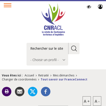
Paramètres
Ouvrir
d’accessibilit
le
menu
Rechercher
Choisir
un
profil
Vous êtes ici :
Accueil
Retraité
Mes démarches
Changer de coordonnées
Tout savoir sur FranceConnect
A
+
A
-