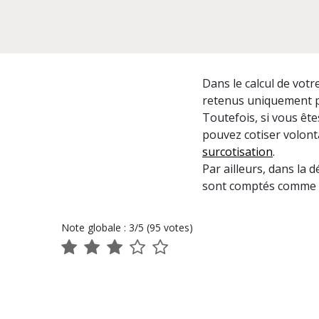
Dans le calcul de vot
retenus uniquement po
Toutefois, si vous ête
pouvez cotiser volonta
surcotisation
.
Par ailleurs, dans la 
sont comptés comme d
Note globale : 3/5 (95 votes)
1
2
3
4
5
sur
sur
sur
sur
sur
5
5
5
5
5