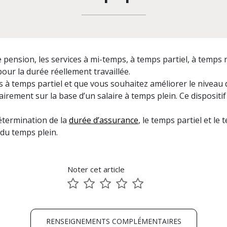
re pension, les services à mi-temps, à temps partiel, à temp
ur la durée réellement travaillée.
s à temps partiel et que vous souhaitez améliorer le niveau 
irement sur la base d’un salaire à temps plein. Ce dispositif 
détermination de la
durée d’assurance
, le temps partiel et l
u temps plein.
Noter cet article
1
2
3
4
5
sur
sur
sur
sur
sur
5
5
5
5
5
RENSEIGNEMENTS COMPLÉMENTAIRES