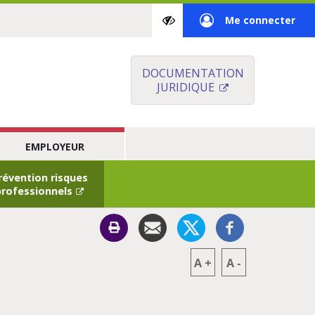
Paramètres
Me connecter
d’accessibilité
à
mon
DOCUMENTATION
JURIDIQUE
espace
privé
EMPLOYEUR
professionnels
A
+
A
-