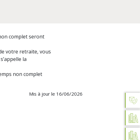
s non complet seront
de votre retraite, vous
s’appelle la
e temps non complet
Mis à jour le 16/06/2026
AIDE 
D
PU