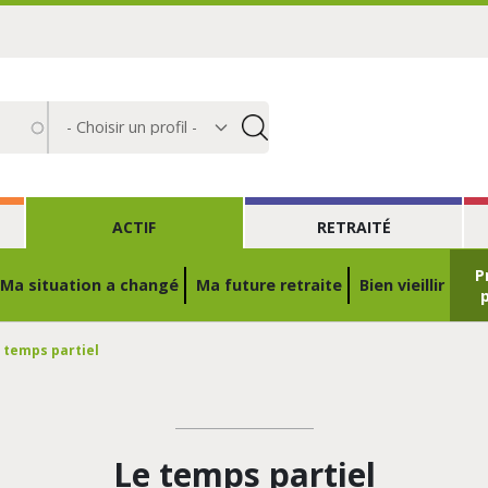
Choisir
un
profil
ACTIF
RETRAITÉ
Prévention risques
Ma situation a changé
Ma future retraite
Bien vieillir
 temps partiel
Le temps partiel