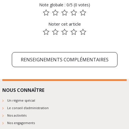
Note globale : 0/5 (0 votes)
1
2
3
4
5
sur
sur
sur
sur
sur
Noter cet article
5
5
5
5
5
1
2
3
4
5
sur
sur
sur
sur
sur
5
5
5
5
5
RENSEIGNEMENTS COMPLÉMENTAIRES
NOUS CONNAÎTRE
Un régime spécial
Le conseil d'administration
Nos activités
Nos engagements