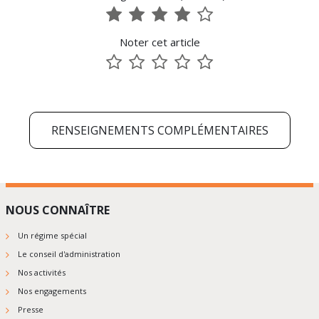
1
2
3
4
5
sur
sur
sur
sur
sur
Noter cet article
5
5
5
5
5
1
2
3
4
5
sur
sur
sur
sur
sur
5
5
5
5
5
RENSEIGNEMENTS COMPLÉMENTAIRES
NOUS CONNAÎTRE
Un régime spécial
Le conseil d'administration
Nos activités
Nos engagements
Presse