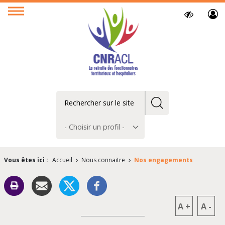
Paramètres
Ouvrir
d’accessibilit
le
menu
Rechercher
Choisir
un
profil
Vous êtes ici :
Accueil
Nous connaitre
Nos engagements
A
+
A
-