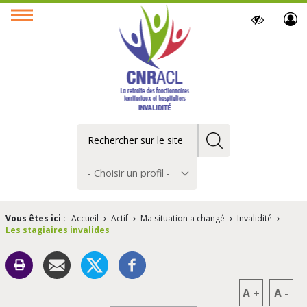
Paramètres
Ouvrir
d’accessibilit
le
menu
Rechercher
Choisir
un
profil
Vous êtes ici :
Accueil
Actif
Ma situation a changé
Invalidité
Les stagiaires invalides
A
+
A
-