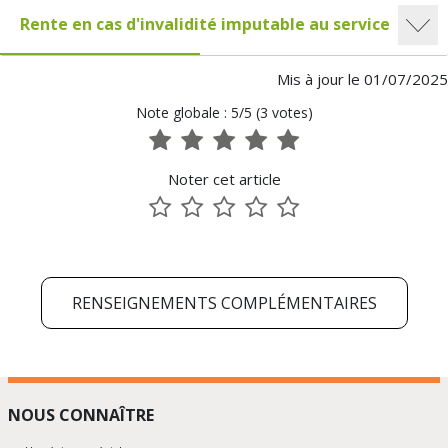
Rente en cas d'invalidité imputable au service
Mis à jour le 01/07/2025
Note globale : 5/5 (3 votes)
1
2
3
4
5
sur
sur
sur
sur
sur
Noter cet article
5
5
5
5
5
1
2
3
4
5
sur
sur
sur
sur
sur
5
5
5
5
5
RENSEIGNEMENTS COMPLÉMENTAIRES
NOUS CONNAÎTRE