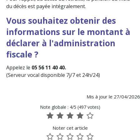
du décès est payée intégralement.
Vous souhaitez obtenir des
informations sur le montant à
déclarer à l'administration
fiscale ?
Appelez le
05 56 11 40 40.
(Serveur vocal disponible 7j/7 et 24h/24)
Mis à jour le 27/04/2026
Note globale : 4/5 (497 votes)
1
2
3
4
5
sur
sur
sur
sur
sur
Noter cet article
5
5
5
5
5
1
2
3
4
5