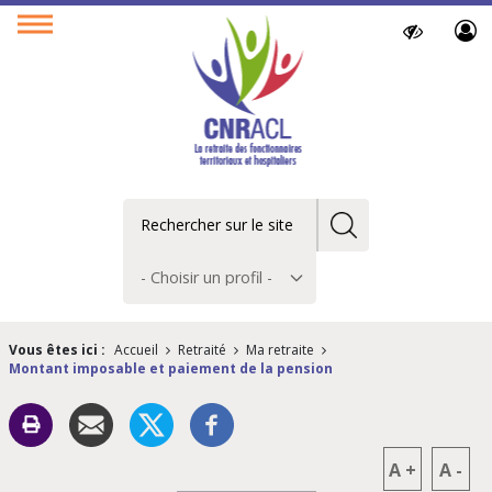
Paramètres
Ouvrir
d’accessibilit
le
menu
Rechercher
Choisir
un
profil
Vous êtes ici :
Accueil
Retraité
Ma retraite
Montant imposable et paiement de la pension
A
+
A
-