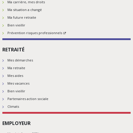
Ma carrière, mes droits
Ma situation a changé
Ma future retraite
Bien vieillir
Prévention risques professionnels
RETRAITÉ
Mes démarches
Ma retraite
Mes aides
Mes vacances
Bien vieillir
Partenaires action sociale
Climats
EMPLOYEUR