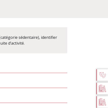
catégorie sédentaire), identifier
ite d’activité.
AIDE 
D
PU