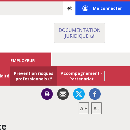
Paramètres
Me connecter
d’accessibilité
à
mon
DOCUMENTATION
JURIDIQUE
espace
privé
EMPLOYEUR
Prévention risques
Accompagnement -
idité
professionnels
Partenariat
A
+
A
-
te