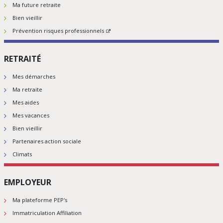
Ma future retraite
Bien vieillir
Prévention risques professionnels
RETRAITÉ
Mes démarches
Ma retraite
Mes aides
Mes vacances
Bien vieillir
Partenaires action sociale
Climats
EMPLOYEUR
Ma plateforme PEP's
Immatriculation Affiliation