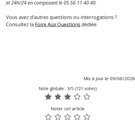
et 24h/24 en composant le 05 56 11 40 40.
Vous avez d’autres questions ou interrogations ?
Consultez la
Foire Aux Questions
dédiée.
Mis à jour le 09/06/2026
Note globale : 3/5 (721 votes)
1
2
3
4
5
sur
sur
sur
sur
sur
Noter cet article
5
5
5
5
5
1
2
3
4
5
sur
sur
sur
sur
sur
5
5
5
5
5