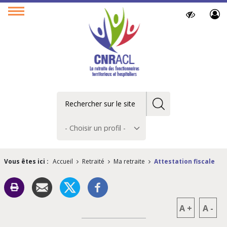
Paramètres
Ouvrir
d’accessibilit
le
menu
Rechercher
Choisir
un
profil
Vous êtes ici :
Accueil
Retraité
Ma retraite
Attestation fiscale
A
+
A
-