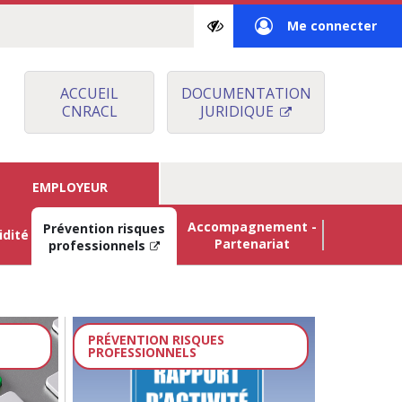
Paramètres
Me connecter
d’accessibilité
à
mon
ACCUEIL
DOCUMENTATION
CNRACL
JURIDIQUE
espace
privé
EMPLOYEUR
Accompagnement -
Prévention risques
idité
Partenariat
professionnels
PRÉVENTION RISQUES
PROFESSIONNELS