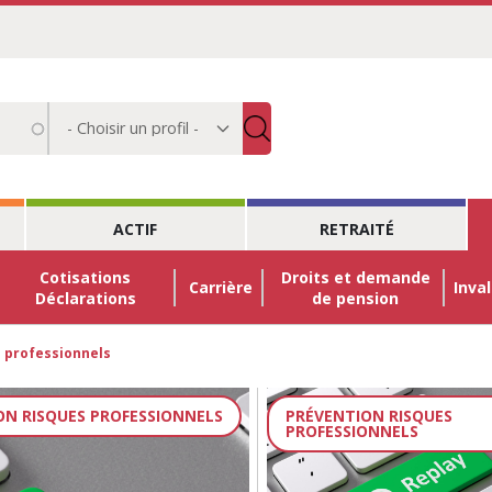
Choisir
un
profil
ACTIF
RETRAITÉ
Cotisations
Droits et demande
Carrière
Inval
Déclarations
de pension
s professionnels
ON RISQUES PROFESSIONNELS
PRÉVENTION RISQUES
PROFESSIONNELS