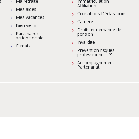
s
Ma retraite
Immatriculation
Affiliation
Mes aides
Cotisations Déclarations
Mes vacances
Carrière
Bien vieillir
Droits et demande de
Partenaires
pension
action sociale
Invalidité
Climats
Prévention risques
professionnels
Accompagnement -
Partenariat