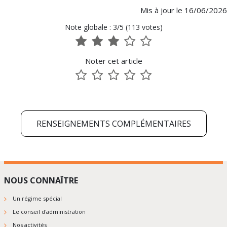
Mis à jour le 16/06/2026
Note globale : 3/5 (113 votes)
1
2
3
4
5
sur
sur
sur
sur
sur
Noter cet article
5
5
5
5
5
1
2
3
4
5
sur
sur
sur
sur
sur
5
5
5
5
5
RENSEIGNEMENTS COMPLÉMENTAIRES
NOUS CONNAÎTRE
Un régime spécial
Le conseil d'administration
Nos activités