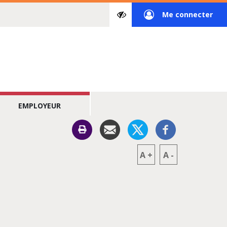
Paramètres
Me connecter
d’accessibilité
à
mon
espace
privé
EMPLOYEUR
A
+
A
-