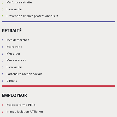
Ma future retraite
Bien vieillir
Prévention risques professionnels
RETRAITÉ
Mes démarches
Ma retraite
Mes aides
Mes vacances
Bien vieillir
Partenaires action sociale
Climats
EMPLOYEUR
Ma plateforme PEP's
Immatriculation Affiliation