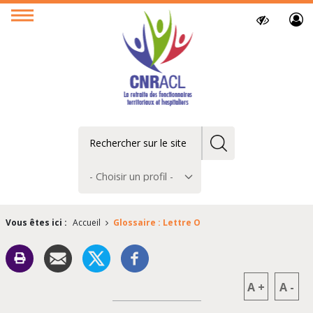
Paramètres
Ouvrir
d’accessibilit
le
menu
Rechercher
Choisir
un
profil
Vous êtes ici :
Accueil
Glossaire : Lettre O
A
+
A
-