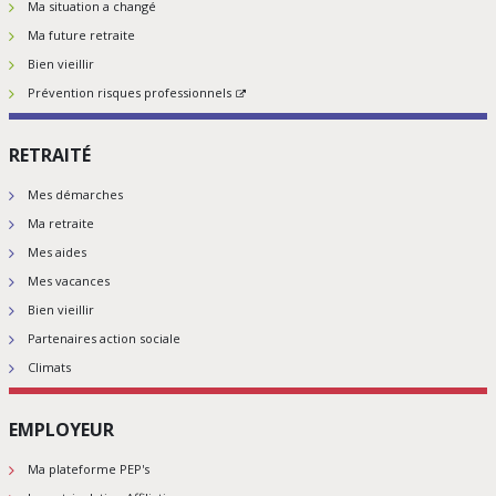
Ma situation a changé
Ma future retraite
Bien vieillir
Prévention risques professionnels
RETRAITÉ
Mes démarches
Ma retraite
Mes aides
Mes vacances
Bien vieillir
Partenaires action sociale
Climats
EMPLOYEUR
Ma plateforme PEP's