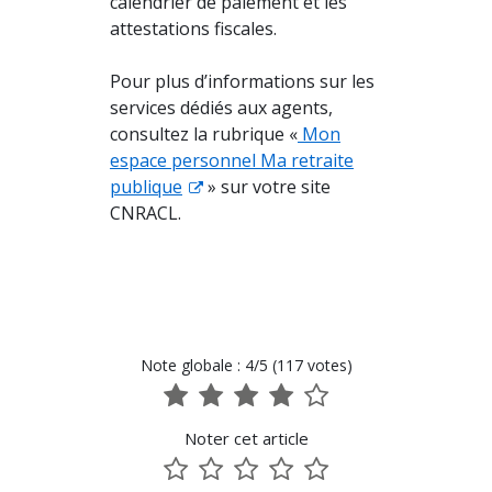
calendrier de paiement et les
attestations fiscales.
Pour plus d’informations sur les
services dédiés aux agents,
consultez la rubrique «
Mon
espace personnel Ma retraite
publique
» sur votre site
CNRACL.
Note globale : 4/5 (117 votes)
1
2
3
4
5
sur
sur
sur
sur
sur
Noter cet article
5
5
5
5
5
1
2
3
4
5