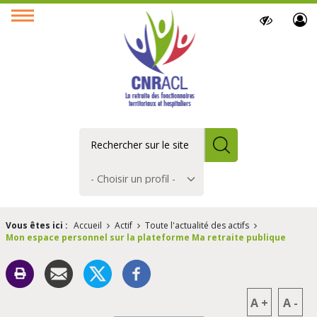
Paramètres
Ouvrir
d’accessibilit
le
menu
Rechercher
Choisir
un
profil
Vous êtes ici :
Accueil
Actif
Toute l'actualité des actifs
Mon espace personnel sur la plateforme Ma retraite publique
A
+
A
-