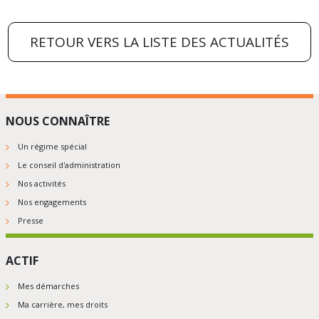
sur
sur
sur
sur
sur
5
5
5
5
5
RETOUR VERS LA LISTE DES ACTUALITÉS
NOUS CONNAÎTRE
Un régime spécial
Le conseil d'administration
Nos activités
Nos engagements
Presse
ACTIF
Mes démarches
Ma carrière, mes droits