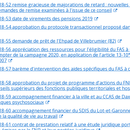
18-52 remise gracieuse de majorations de retard : nouvelles 
emandes de remise examinées à l'issue de ce conseil
18-53 date de virements des pensions 2019
18-54 approbation du protocole transactionnel proposé dans
18-55 demande de prêt de l'Ehpad de Villebrumier (82)
8-56 appréciation des ressources pour l'éligibilité du FAS à 
mpter de la campagne 2020, en application de l'article 13-10
2007
18-57 barème d'intervention des aides spécifiques du FAS à 
18-58 approbation du projet de programme d'actions du FN
eils supérieurs des fonctions publiques territoriales et hos
8-59 accompagnement financier à la ville et au CCAS de Dax (
isques psychosociaux
18-60 accompagnement financier du SDIS du Lot-et-Garonne (
 la qualité de vie au travail
8-61 contrat de prestation relatif à une étude juridique por
mises par le FNP et leur portées juridique