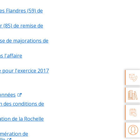
s Flandres (59) de
 (85) de remise de
se de majorations de
 l'affaire
 pour l'exercice 2017
AIDE 
D
données
PU
n des conditions de
E
tion de la Rochelle
ADMI
omération de
lle