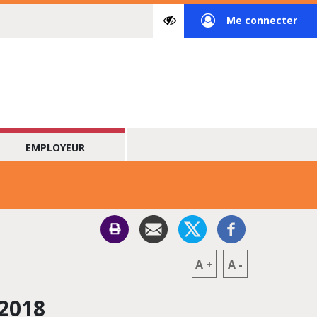
Paramètres
Me connecter
d’accessibilité
à
mon
espace
privé
EMPLOYEUR
A
+
A
-
 2018