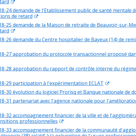
tard
18-24 demande de l'Etablissement public de santé mentale de
ions de retard
18-25 demande de la Maison de retraite de Beauvoir-sur-Mer
tard
18-26 demande du Centre hospitalier de Bayeux (14) de remi
18-27 approbation du protocole transactionnel proposé dans
18-28 approbation du rapport de contrôle interne du régime
18-29 participation à l'expérimentation ECLAT
18-30 évolution du logiciel Prorisq et Banque nationale de 
18-31 partenariat avec l'agence nationale pour l'amélioratio
18-32 accompagnement financier de la ville et de l'aggloméra
ransitions professionnelles
018-33 accompagnement financier de la communauté d'aggl
tropole (38) relatif à la prévention de l'usure professionne