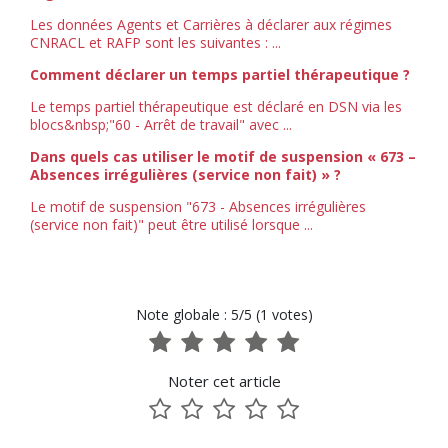
Les données Agents et Carrières à déclarer aux régimes
CNRACL et RAFP sont les suivantes : ...
Comment déclarer un temps partiel thérapeutique ?
Le temps partiel thérapeutique est déclaré en DSN via les
blocs&nbsp;"60 - Arrêt de travail" avec ...
Dans quels cas utiliser le motif de suspension « 673 –
Absences irrégulières (service non fait) » ?
Le motif de suspension "673 - Absences irrégulières
(service non fait)" peut être utilisé lorsque ...
Note globale : 5/5 (1 votes)
1
2
3
4
5
sur
sur
sur
sur
sur
Noter cet article
5
5
5
5
5
1
2
3
4
5
sur
sur
sur
sur
sur