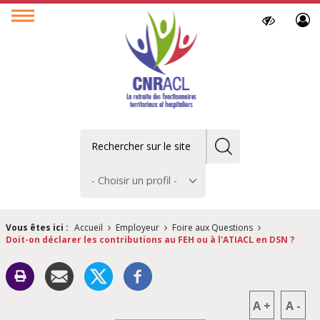
Paramètres
Ouvrir
d’accessibilit
le
menu
Rechercher
Choisir
un
profil
Vous êtes ici :
Accueil
Employeur
Foire aux Questions
Doit-on déclarer les contributions au FEH ou à l'ATIACL en DSN ?
A
+
A
-