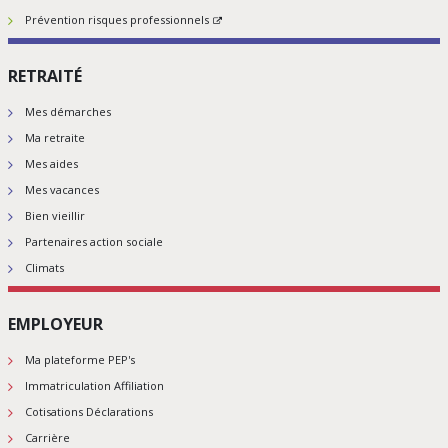
Prévention risques professionnels
RETRAITÉ
Mes démarches
Ma retraite
Mes aides
Mes vacances
Bien vieillir
Partenaires action sociale
Climats
EMPLOYEUR
Ma plateforme PEP's
Immatriculation Affiliation
Cotisations Déclarations
Carrière